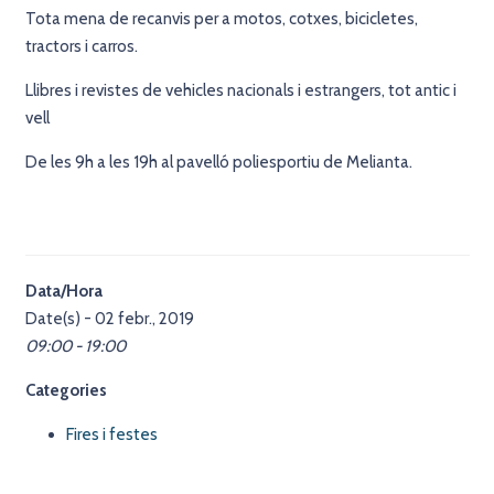
Tota mena de recanvis per a motos, cotxes, bicicletes,
tractors i carros.
Llibres i revistes de vehicles nacionals i estrangers, tot antic i
vell
De les 9h a les 19h al pavelló poliesportiu de Melianta.
Data/Hora
Date(s) - 02 febr., 2019
09:00 - 19:00
Categories
Fires i festes