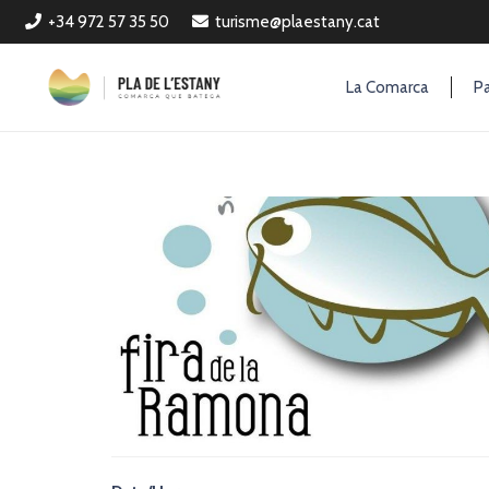
+34 972 57 35 50
turisme@plaestany.cat
La Comarca
Pa