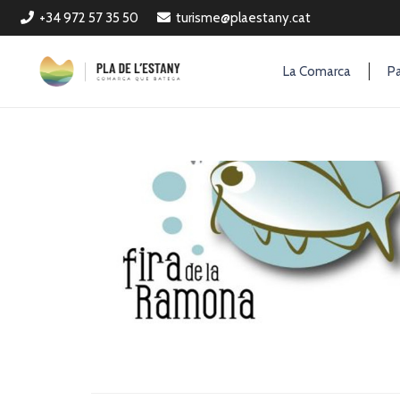
+34 972 57 35 50
turisme@plaestany.cat
La Comarca
Pa