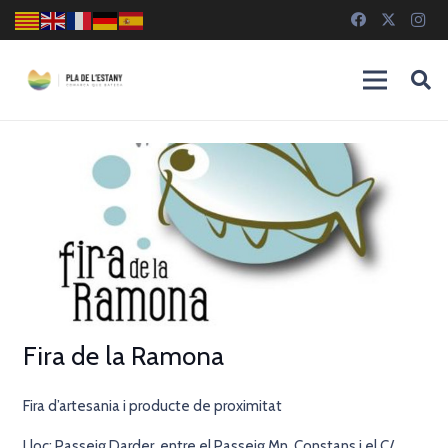
Fira de la Ramona
Fira d’artesania i producte de proximitat
Lloc: Passeig Darder, entre el Passeig Mn. Constans i el C/