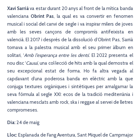
Xavi Sarrià
va estar durant 20 anys al front de la mítica banda
valenciana
Obrint Pas
, la qual es va convertir en fenomen
musical i social del canvi de segle i va inspirar milers de joves
amb les seves cançons de compromís antifeixista en
valencià. El 2017 i després de la dissolució d’Obrint Pas, Sarrià
tornava a la palestra musical amb el seu primer àlbum en
solitari, ‘
Amb l’esperança entre les dents
’. El 2022 presenta el
nou disc ‘
Causa
’, una col·lecció de hits amb la qual demostra el
seu excepcional estat de forma. Ho fa altra vegada al
capdavant d’una poderosa banda en elèctric amb la que
conjuga textures orgàniques i sintètiques per amalgamar la
seva fórmula al segle XXI: ecos de la tradició mediterrània i
valenciana mesclats amb rock, ska i reggae al servei de lletres
compromeses.
Dia:
24 de maig
Lloc:
Esplanada de Fang Aventura, Sant Miquel de Campmajor