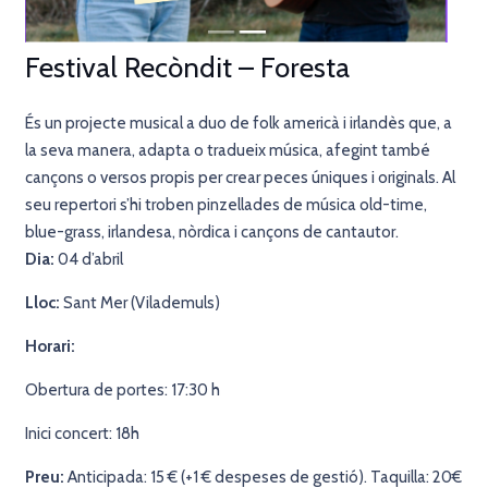
Festival Recòndit – Foresta
És un projecte musical a duo de folk americà i irlandès que, a
la seva manera, adapta o tradueix música, afegint també
cançons o versos propis per crear peces úniques i originals. Al
seu repertori s’hi troben pinzellades de música old-time,
blue-grass, irlandesa, nòrdica i cançons de cantautor.
Dia:
04 d’abril
Lloc:
Sant Mer (Vilademuls)
Horari:
Obertura de portes: 17:30 h
Inici concert: 18h
Preu:
Anticipada: 15 € (+1 € despeses de gestió). Taquilla: 20€