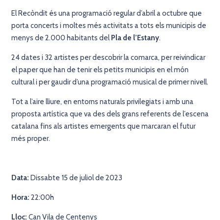
El Recòndit és una programació regular d’abril a octubre que
porta concerts i moltes més activitats a tots els municipis de
menys de 2.000 habitants del
Pla de l’Estany
.
24 dates i 32 artistes per descobrir la comarca, per reivindicar
el paper que han de tenir els petits municipis en el món
cultural i per gaudir d’una programació musical de primer nivell.
Tot a l’aire lliure, en entorns naturals privilegiats i amb una
proposta artística que va des dels grans referents de l’escena
catalana fins als artistes emergents que marcaran el futur
més proper.
Data:
Dissabte 15 de juliol de 2023
Hora:
22:00h
Lloc:
Can Vila de Centenys