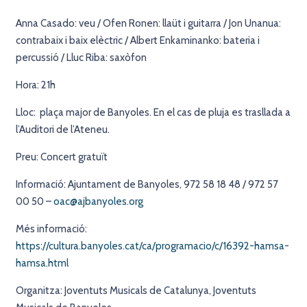
Anna Casado: veu / Ofen Ronen: llaüt i guitarra / Jon Unanua:
contrabaix i baix elèctric / Albert Enkaminanko: bateria i
percussió / Lluc Riba: saxòfon
Hora: 21h
Lloc: plaça major de Banyoles. En el cas de pluja es trasllada a
l’Auditori de l’Ateneu.
Preu: Concert gratuït
Informació: Ajuntament de Banyoles, 972 58 18 48 / 972 57
00 50 –
oac@ajbanyoles.org
Més informació:
https://cultura.banyoles.cat/ca/programacio/c/16392-hamsa-
hamsa.html
Organitza: Joventuts Musicals de Catalunya, Joventuts