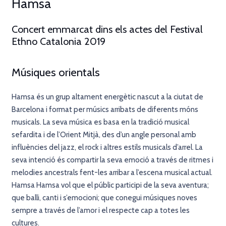
Hamsa
Concert emmarcat dins els actes del Festival
Ethno Catalonia 2019
Músiques orientals
Hamsa és un grup altament energètic nascut a la ciutat de
Barcelona i format per músics arribats de diferents móns
musicals. La seva música es basa en la tradició musical
sefardita i de l’Orient Mitjà, des d’un angle personal amb
influències del jazz, el rock i altres estils musicals d’arrel. La
seva intenció és compartir la seva emoció a través de ritmes i
melodies ancestrals fent-les arribar a l’escena musical actual.
Hamsa Hamsa vol que el públic participi de la seva aventura;
que balli, canti i s’emocioni; que conegui músiques noves
sempre a través de l’amor i el respecte cap a totes les
cultures.