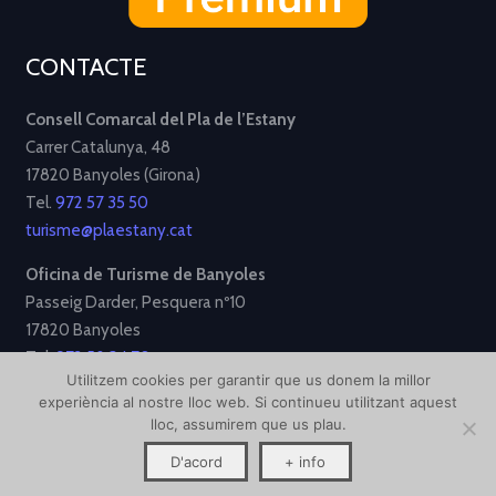
CONTACTE
Consell Comarcal del Pla de l’Estany
Carrer Catalunya, 48
17820 Banyoles (Girona)
Tel.
972 57 35 50
turisme@plaestany.cat
Oficina de Turisme de Banyoles
Passeig Darder, Pesquera nº10
17820 Banyoles
Tel.
972 58 34 70
Utilitzem cookies per garantir que us donem la millor
turisme@ajbanyoles.org
experiència al nostre lloc web. Si continueu utilitzant aquest
lloc, assumirem que us plau.
[Avís Legal]
[Política de Privacitat]
[Política de Cookies]
D'acord
+ info
Disseny i desenvolupament per
Creative Corner