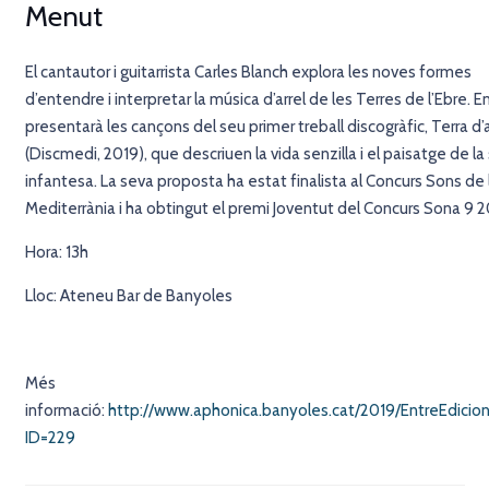
Menut
El cantautor i guitarrista Carles Blanch explora les noves formes
d’entendre i interpretar la música d’arrel de les Terres de l’Ebre. E
presentarà les cançons del seu primer treball discogràfic, Terra d’a
(Discmedi, 2019), que descriuen la vida senzilla i el paisatge de la
infantesa. La seva proposta ha estat finalista al Concurs Sons de 
Mediterrània i ha obtingut el premi Joventut del Concurs Sona 9 2
Hora: 13h
Lloc: Ateneu Bar de Banyoles
Més
informació:
http://www.aphonica.banyoles.cat/2019/EntreEdicion
ID=229