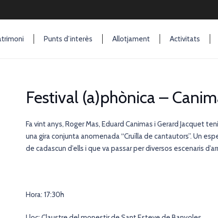
trimoni
Punts d’interès
Allotjament
Activitats
Festival (a)phònica – Cani
Fa vint anys, Roger Mas, Eduard Canimas i Gerard Jacquet ten
una gira conjunta anomenada “Cruïlla de cantautors”. Un esp
de cadascun d’ells i que va passar per diversos escenaris d’a
Hora: 17:30h
Lloc: Claustre del monestir de Sant Esteve de Banyoles