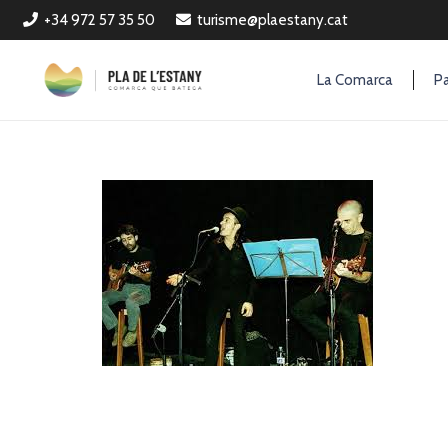
+34 972 57 35 50
turisme@plaestany.cat
La Comarca
Pa