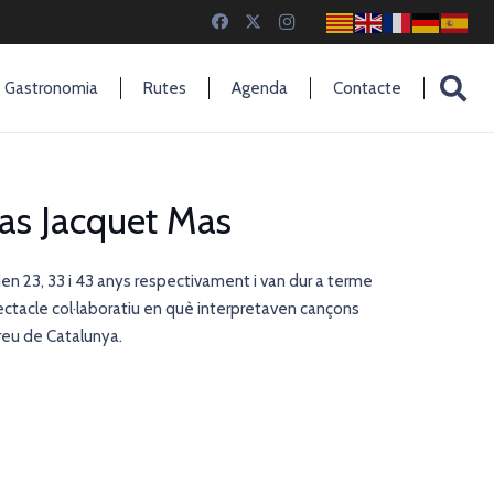
Gastronomia
Rutes
Agenda
Contacte
mas Jacquet Mas
ien 23, 33 i 43 anys respectivament i van dur a terme
ectacle col·laboratiu en què interpretaven cançons
rreu de Catalunya.