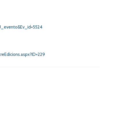
=PU_evento&Ev_id=5524
treEdicions.aspx?ID=229