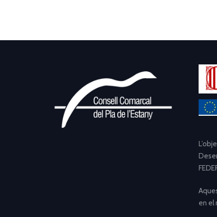
L’obj
Desen
FEDER
Aques
en el