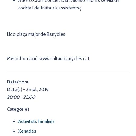
A les 20:30h: Concert Dani Alonso Trio. Es servirà un
cocktail de fruita als assistentsç
Lloc: plaça major de Banyoles
Més informació: www.culturabanyoles.cat
Data/Hora
Date(s) - 25 jul., 2019
20:00 - 22:00
Categories
Activitats familiars
Xerrades