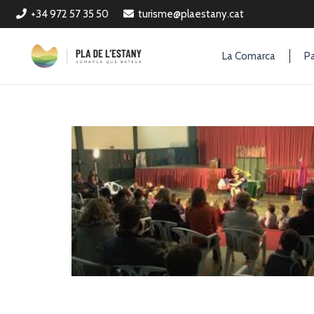
+34 972 57 35 50
turisme@plaestany.cat
La Comarca
Pa