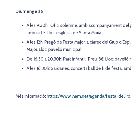
Diumenge 26
A les 9.30h : Ofici solemne, amb acompanyament del gru
amb cafè. Lloc: església de Santa Maria.
A les 12h: Pregó de Festa Major, a càrrec del Grup d’E
Major. Lloc: pavelló municipal
De 16.30 a 20.30h: Parc infantil. Preu: 3€. Lloc: pavelló
A les 16.30h: Sardanes, concert i ball de fi de festa, a
Més informació:
https://www.lham.net/agenda/festa-del-ro