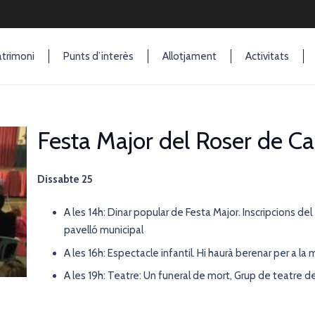
trimoni
Punts d’interès
Allotjament
Activitats
Festa Major del Roser de C
Dissabte 25
A les 14h: Dinar popular de Festa Major. Inscripcions de
pavelló municipal
A les 16h: Espectacle infantil. Hi haurà berenar per a la 
A les 19h: Teatre: Un funeral de mort, Grup de teatre de