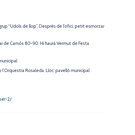
p “Udols de llop”. Després de l’ofici, petit esmorzar
splai de Camós 80-90. Hi haurà Vermut de Festa
 municipal
mb l’Orquestra Rosaleda. Lloc: pavelló municipal
ser-2/