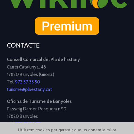
CONTACTE
Consell Comarcal del Pla de l’Estany
Carrer Catalunya, 48
17820 Banyoles (Girona)
Tel.
972 57 35 50
turisme@plaestany.cat
Oficina de Turisme de Banyoles
Passeig Darder, Pesquera nº10
17820 Banyoles
Tel.
972 58 34 70
Utilitzem cookies per garantir que us donem la millor
turisme@ajbanyoles.org