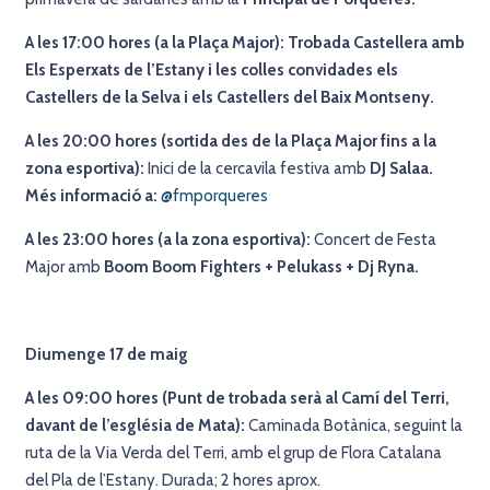
A les 17:00 hores (a la Plaça Major):
Trobada Castellera amb
Els Esperxats de l’Estany i les colles convidades els
Castellers de la Selva i els Castellers del Baix Montseny.
A les 20:00 hores (sortida des de la Plaça Major fins a la
zona esportiva):
Inici de la cercavila festiva amb
DJ Salaa.
Més informació a:
@fmporqueres
A les 23:00 hores (a la zona esportiva):
Concert de Festa
Major amb
Boom Boom Fighters + Pelukass + Dj Ryna.
Diumenge 17 de maig
A les 09:00 hores (Punt de trobada serà al Camí del Terri,
davant de l’església de Mata):
Caminada Botànica, seguint la
ruta de la Via Verda del Terri, amb el grup de Flora Catalana
del Pla de l’Estany. Durada; 2 hores aprox.