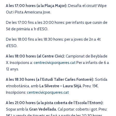
A les 17:00 hores (a la Plaça Major):
Desafia el circuit! Wipe
Out i Pista Americana Jove.
De les 17:00 fins a les 20:00 hores: per infants que cursin de
5è de primària a 1r d’ESO.
De les 18:00 fins a les 18:30 hores: per a joves de 2n a 4t
d’ESO.
A les 18:00 hores (al Centre Cívic):
Campionat de Beyblade
X. Inscripcions a:
centrecivicporqueres.cat
Per a infants de 6 a
12 anys.
A les 18:30 hores (a l’Estudi Taller Carles Fontserè):
Sortida
etnobotànica, amb
La Silvestre – Laura Sitjà.
Preu: 15€.
Inscripcions:
centrecivicporqueres.cat
A les 21:00 hores (a la pista coberta de l’Escola l’Entorn):
Sopar amb la
Gran Vedellada.
Cal portar: coberts i got. Preu:
5€ La venda de tiquets es farà a partir de les 20:30 hores.