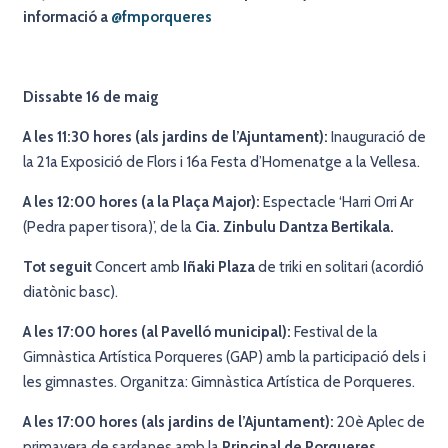
informació a
@fmporqueres
Dissabte 16 de maig
A les 11:30 hores (als jardins de l’Ajuntament):
Inauguració de
la 21a Exposició de Flors i 16a Festa d’Homenatge a la Vellesa.
A les 12:00 hores (a la Plaça Major):
Espectacle ‘Harri Orri Ar
(Pedra paper tisora)’, de la
Cia. Zinbulu Dantza Bertikala.
Tot seguit
Concert amb
Iñaki Plaza
de triki en solitari (acordió
diatònic basc).
A les 17:00 hores (al Pavelló municipal):
Festival de la
Gimnàstica Artística Porqueres (GAP) amb la participació dels i
les gimnastes. Organitza: Gimnàstica Artística de Porqueres.
A les 17:00 hores (als jardins de l’Ajuntament):
20
è Aplec de
primavera de sardanes amb la
Principal de Porqueres.