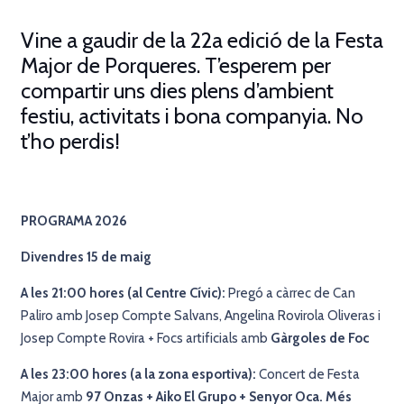
Vine a gaudir de la 22a edició de la Festa
Major de Porqueres
.
T’esperem per
compartir uns dies plens d’ambient
festiu, activitats i bona companyia. No
t’ho perdis!
PROGRAMA 2026
Divendres 15
de maig
A les 21:00 hores (al Centre Cívic):
Pregó a càrrec de Can
Paliro amb Josep Compte Salvans, Angelina Rovirola Oliveras i
Josep Compte Rovira
+ Focs artificials amb
Gàrgoles de Foc
A les 23:00 hores (a la zona esportiva):
Concert de Festa
Major amb
97 Onzas + Aiko El Grupo + Senyor Oca. Més