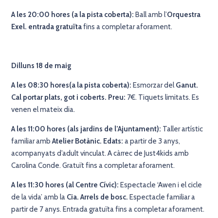
A les 20:00 hores (a la pista coberta):
Ball amb l’
Orquestra
Exel. entrada gratuïta
fins a completar aforament.
Dilluns 18 de maig
A les 08:30 hores(a la pista coberta):
Esmorzar del
Ganut.
Cal portar plats, got i coberts. Preu:
7€. Tiquets limitats. Es
venen el mateix dia.
A les 11:00 hores (als jardins de l’Ajuntament):
Taller artístic
familiar amb
Atelier Botànic. Edats:
a partir de 3 anys,
acompanyats d’adult vinculat. A càrrec de Just4kids amb
Carolina Conde. Gratuït fins a completar aforament.
A les 11:30 hores (al Centre Cívic):
Espectacle ‘Awen i el cicle
de la vida’ amb la
Cia. Arrels de bosc.
Espectacle familiar a
partir de 7 anys. Entrada gratuïta fins a completar aforament.