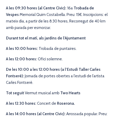
A les 09:30 hores (al Centre Cívic):
16a
Trobada de
Vespes
Memorial Quim Costabella. Preu: 15€. Inscripcions: el
mateix dia, a partir de les 8:30 hores, Recorregut de 40 km
amb parada per esmorzar.
Durant tot el matí, als jardins de l’Ajuntament
A les 10:00 hores:
Trobada de puntaires.
A les 12:00 hores:
O
fici solemne.
De les 10:00 a les 12:00 hores (a l’Estudi Taller Carles
Fontserè):
Jornada de portes obertes a l’estudi de l’artista
Carles Fontserè.
Tot seguit
Vermut musical amb
Two Hearts
A les 12:30 hores:
Concert de
Roserona.
A les 14:00 hores (al Centre Cívic):
Arrossada popular. Preu: