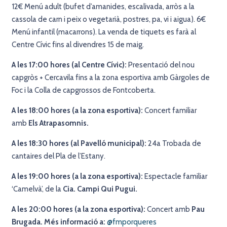
12€ Menú adult (bufet d’amanides, escalivada, arròs a la
cassola de carn i peix o vegetarià, postres, pa, vi i aigua). 6€
Menú infantil (macarrons). La venda de tiquets es farà al
Centre Cívic fins al divendres 15 de maig.
A les 17:00 hores (al Centre Cívic):
Presentació del nou
capgròs + Cercavila fins a la zona esportiva amb Gàrgoles de
Foc i la Colla de capgrossos de Fontcoberta.
A les 18:00 hores (a la zona esportiva):
Concert familiar
amb
Els Atrapasomnis.
A les 18:30 hores (al Pavelló municipal):
24a Trobada de
cantaires del Pla de l’Estany.
A les 19:00 hores (a la zona esportiva):
Espectacle familiar
‘Camelvà’, de la
Cia. Campi Qui Pugui.
A les 20:00 hores (a la zona esportiva):
Concert amb
Pau
Brugada. Més informació a:
@fmporqueres