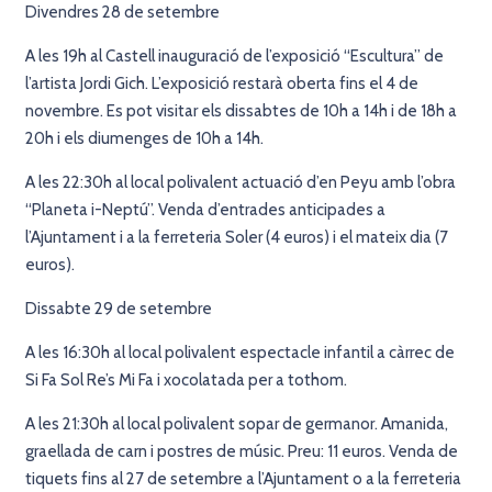
Divendres 28 de setembre
A les 19h al Castell inauguració de l’exposició “Escultura” de
l’artista Jordi Gich. L’exposició restarà oberta fins el 4 de
novembre. Es pot visitar els dissabtes de 10h a 14h i de 18h a
20h i els diumenges de 10h a 14h.
A les 22:30h al local polivalent actuació d’en Peyu amb l’obra
“Planeta i-Neptú”. Venda d’entrades anticipades a
l’Ajuntament i a la ferreteria Soler (4 euros) i el mateix dia (7
euros).
Dissabte 29 de setembre
A les 16:30h al local polivalent espectacle infantil a càrrec de
Si Fa Sol Re’s Mi Fa i xocolatada per a tothom.
A les 21:30h al local polivalent sopar de germanor. Amanida,
graellada de carn i postres de músic. Preu: 11 euros. Venda de
tiquets fins al 27 de setembre a l’Ajuntament o a la ferreteria