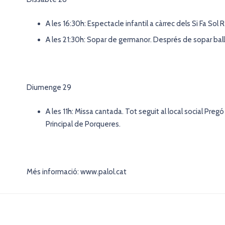
A les 16:30h: Espectacle infantil a càrrec dels Si Fa Sol R
A les 21:30h: Sopar de germanor. Després de sopar ball a
Diumenge 29
A les 11h: Missa cantada. Tot seguit al local social Pre
Principal de Porqueres.
Més informació: www.palol.cat