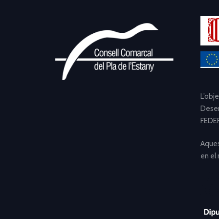
L’obj
Desen
FEDER
Aques
en el