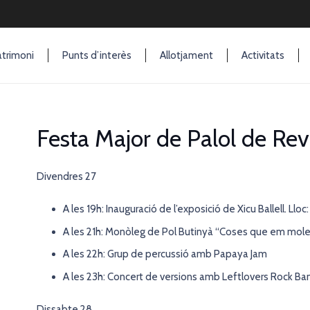
trimoni
Punts d’interès
Allotjament
Activitats
Festa Major de Palol de Rev
Divendres 27
A les 19h: Inauguració de l’exposició de Xicu Ballell. Lloc
A les 21h: Monòleg de Pol Butinyà “Coses que em mol
A les 22h: Grup de percussió amb Papaya Jam
A les 23h: Concert de versions amb Leftlovers Rock Band
Dissabte 28