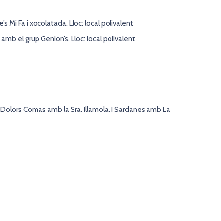
e’s Mi Fa i xocolatada. Lloc: local polivalent
mb el grup Genion’s. Lloc: local polivalent
gó Dolors Comas amb la Sra. Illamola. I Sardanes amb La