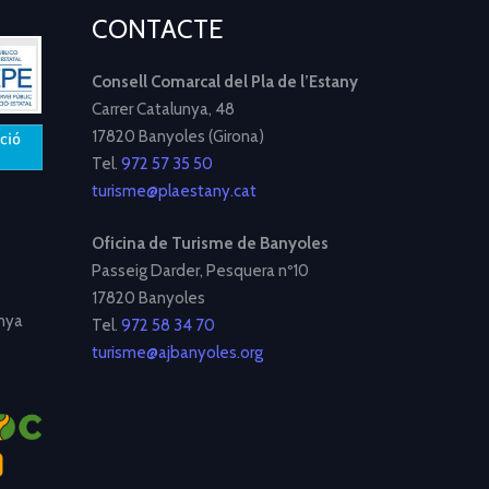
CONTACTE
Consell Comarcal del Pla de l’Estany
Carrer Catalunya, 48
17820 Banyoles (Girona)
Tel.
972 57 35 50
turisme@plaestany.cat
Oficina de Turisme de Banyoles
Passeig Darder, Pesquera nº10
17820 Banyoles
nya
Tel.
972 58 34 70
turisme@ajbanyoles.org