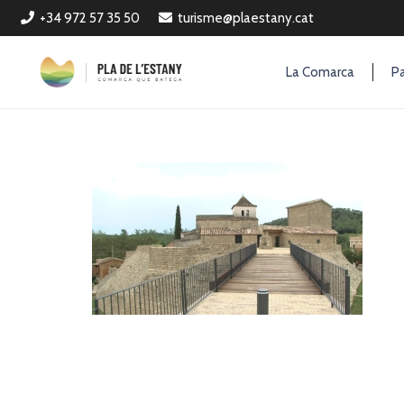
+34 972 57 35 50
turisme@plaestany.cat
La Comarca
Pa