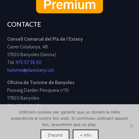
CONTACTE
Consell Comarcal del Pla de l’Estany
Carrer Catalunya, 48
17820 Banyoles (Girona)
Tel.
972 57 35 50
turisme@plaestany.cat
Oficina de Turisme de Banyoles
Passeig Darder, Pesquera nº10
17820 Banyoles
Tel.
972 58 34 70
Utilitzem cookies per garantir que us donem la millor
turisme@ajbanyoles.org
experiència al nostre lloc web. Si continueu utilitzant aquest
lloc, assumirem que us plau.
[Avís Legal]
[Política de Privacitat]
[Política de Cookies]
D'acord
+ info