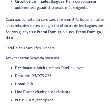
Circuit de caminades llargues:
Per a qui vol sumar
quilòmetres i gaudir d’itineraris més exigents.
Cada pas compta, i la constància té premi! Participar en totes
les caminades curtes o seguir tot el circuit de les llargues pot
fer-vos guanyar un
Premi Formiga
o el nou
Premi Formiga
d’Or
.
Escull el teu camí i fes Drecera!
Activitat extra:
Banyada nocturna.
Destinataris
: Adults, Infants, Famílies, Joves
Data inici:
25/07/2025
Horari:
21 h
Lloc
: Piscina Municipal de Melianta
Preu:
6,00€ /anticipada