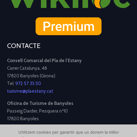
CONTACTE
Consell Comarcal del Pla de l’Estany
Carrer Catalunya, 48
17820 Banyoles (Girona)
Tel.
972 57 35 50
turisme@plaestany.cat
Oficina de Turisme de Banyoles
Passeig Darder, Pesquera nº10
17820 Banyoles
Tel.
972 58 34 70
Utilitzem cookies per garantir que us donem la millor
turisme@ajbanyoles.org