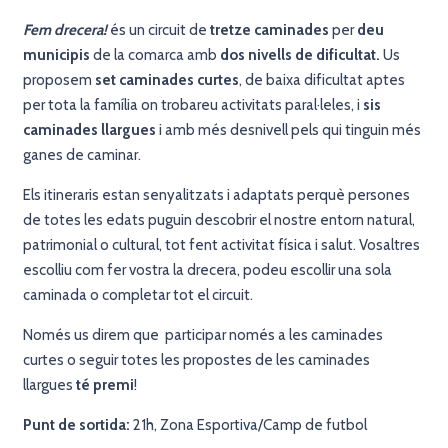
Fem drecera!
és un circuit de
tretze caminades
per
deu
municipis
de la comarca amb
dos nivells de dificultat.
Us
proposem
set caminades curtes
, de baixa dificultat aptes
per tota la família on trobareu activitats paral·leles, i
sis
caminades llargues
i amb més desnivell pels qui tinguin més
ganes de caminar.
Els itineraris estan senyalitzats i adaptats perquè persones
de totes les edats puguin descobrir el nostre entorn natural,
patrimonial o cultural, tot fent activitat física i salut. Vosaltres
escolliu com fer vostra la drecera, podeu escollir una sola
caminada o completar tot el circuit.
Només us direm que
participar només a les caminades
curtes o seguir totes les propostes de les caminades
llargues
té premi
!
Punt de sortida:
21h, Zona Esportiva/Camp de futbol