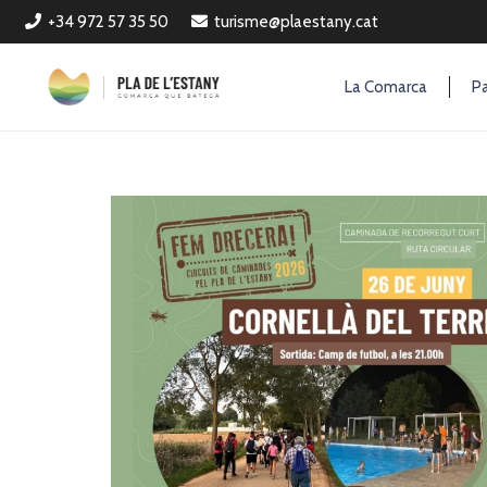
+34 972 57 35 50
turisme@plaestany.cat
La Comarca
Pa