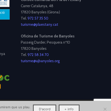
Carrer Catalunya, 48
17820 Banyoles (Girona)
Tel.
972 57 35 50
turisme@plaestany.cat
Oficina de Turisme de Banyoles
Passeig Darder, Pesquera nº10
17820 Banyoles
nya
Tel.
972 58 34 70
turisme@ajbanyoles.org
ssumirem que us plau.
D'acord
+ info