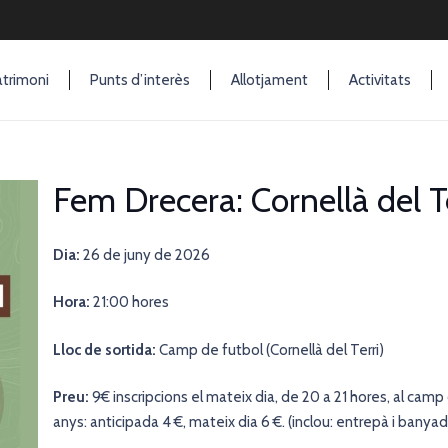
trimoni
Punts d’interès
Allotjament
Activitats
Fem Drecera: Cornellà del T
Dia:
26 de juny de 2026
Hora:
21:00 hores
Lloc de sortida:
Camp de futbol (Cornellà del Terri)
Preu:
9€ inscripcions el mateix dia, de 20 a 21 hores, al camp
anys: anticipada 4 €, mateix dia 6 €. (inclou: entrepà i banya