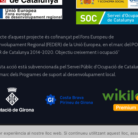
ecte d’aquest projecte és cofinançat pel Fons Europeu de
volupament Regional (FEDER) de la Unió Europea, en el marc del PO
 de Catalunya 2014-2020. Objectiu creixement i ocupació”
ta acció està subvencionada pel Servei Públic d’Ocupació de Catalu
 marc dels Programes de suport al desenvolupament local.
[Avís Legal]
[Política de Privacitat]
[Política de Cookies]
r experiència al nostre lloc web. Si continueu utilitzant aquest lloc, a