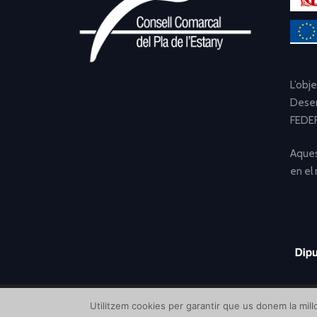
L’obj
Desen
FEDER
Aques
en el
Utilitzem cookies per garantir que us donem la millo