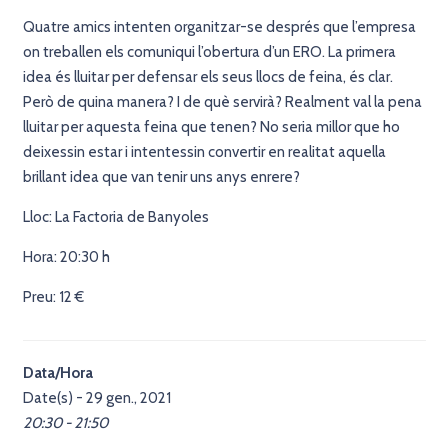
Quatre amics intenten organitzar-se després que l’empresa
on treballen els comuniqui l’obertura d’un ERO. La primera
idea és lluitar per defensar els seus llocs de feina, és clar.
Però de quina manera? I de què servirà? Realment val la pena
lluitar per aquesta feina que tenen? No seria millor que ho
deixessin estar i intentessin convertir en realitat aquella
brillant idea que van tenir uns anys enrere?
Lloc: La Factoria de Banyoles
Hora: 20:30 h
Preu: 12 €
Data/Hora
Date(s) - 29 gen., 2021
20:30 - 21:50