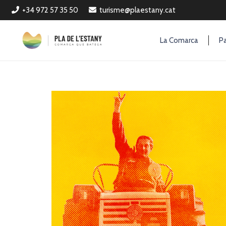
+34 972 57 35 50
turisme@plaestany.cat
La Comarca
Pa