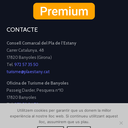
CONTACTE
Consell Comarcal del Pla de l’Estany
Carrer Catalunya, 48
17820 Banyoles (Girona)
Tel.
972 57 35 50
turisme@plaestany.cat
Oficina de Turisme de Banyoles
Passeig Darder, Pesquera nº10
17820 Banyoles
Tel.
972 58 34 70
Utilitzem cookies per garantir que us donem la millor
turisme@ajbanyoles.org
experiència al nostre lloc web. Si continueu utilitzant aquest
lloc, assumirem que us plau.
[Avís Legal]
[Política de Privacitat]
[Política de Cookies]