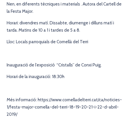
Nen, en diferents tècniques i materials . Autora del Cartell de
la Festa Major.
Horari: divendres matí. Dissabte, diumenge i dilluns matí i
tarda. Matins de 10 a 1 i tardes de 5 a 8.
Lloc: Locals parroquials de Cornellà del Terri
Inauguració de l’exposició “Cristalls” de Conxi Puig.
Horari de la inauguració: 18:30h
Més informació: https://www.cornelladelterri.cat/ca/noticies-
1/festa-major-cornella-del-terri-18-19-20-21-i-22-d-abril-
2019/