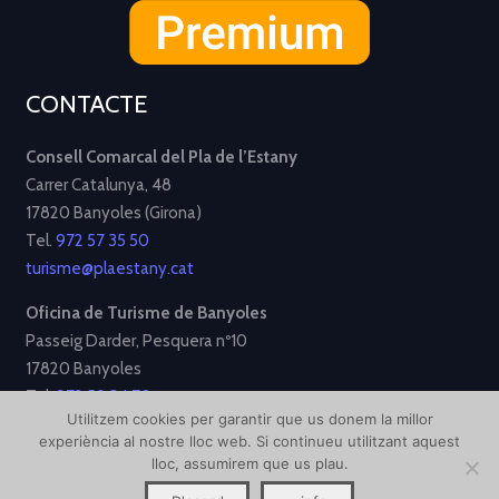
CONTACTE
Consell Comarcal del Pla de l’Estany
Carrer Catalunya, 48
17820 Banyoles (Girona)
Tel.
972 57 35 50
turisme@plaestany.cat
Oficina de Turisme de Banyoles
Passeig Darder, Pesquera nº10
17820 Banyoles
Tel.
972 58 34 70
Utilitzem cookies per garantir que us donem la millor
turisme@ajbanyoles.org
experiència al nostre lloc web. Si continueu utilitzant aquest
lloc, assumirem que us plau.
[Avís Legal]
[Política de Privacitat]
[Política de Cookies]