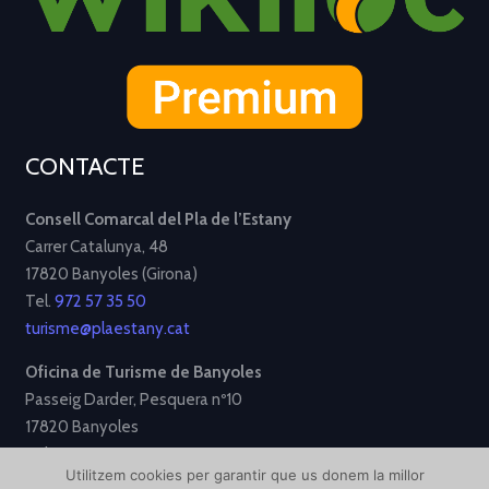
CONTACTE
Consell Comarcal del Pla de l’Estany
Carrer Catalunya, 48
17820 Banyoles (Girona)
Tel.
972 57 35 50
turisme@plaestany.cat
Oficina de Turisme de Banyoles
Passeig Darder, Pesquera nº10
17820 Banyoles
Tel.
972 58 34 70
Utilitzem cookies per garantir que us donem la millor
turisme@ajbanyoles.org