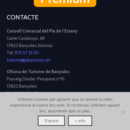
CONTACTE
Consell Comarcal del Pla de l’Estany
Carrer Catalunya, 48
17820 Banyoles (Girona)
Tel.
972 57 35 50
turisme@plaestany.cat
Oficina de Turisme de Banyoles
Passeig Darder, Pesquera nº10
17820 Banyoles
Tel.
972 58 34 70
Utilitzem cookies per garantir que us donem la millor
turisme@ajbanyoles.org
experiència al nostre lloc web. Si continueu utilitzant aquest
lloc, assumirem que us plau.
[Avís Legal]
[Política de Privacitat]
[Política de Cookies]
D'acord
+ info
Disseny i desenvolupament per
Creative Corner