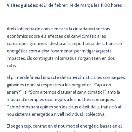
Visites guiades:
el 21 de febrer i 14 de març a les 11:00 hores
Amb l’objectiu de conscienciar a la ciutadania i sectors
econòmics sobre els efectes del canvi climàtic a les
comarques gironines i destacar la importància de la transició
energètica com a eina fonamental per mitigar aquests
impactes. Els continguts informatius s’organitzen en dos
cubs:
El primer defineix l’impacte del canvi climàtic a les comarques
gironines i donarà respostes a les preguntes “Cap a on
anem?” i si “Som a temps d’aturar el canvi climàtic?”, amb la
mostra d’exemples ocorreguts a les nostres comarques.
També mostrarà quines son les claus d’èxit de la transició al
nou sistema energètic a nivell individual i col·lectiva.
El segon cup, centrat en el nou model energètic, basat en el