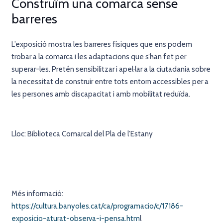
Construïm una comarca sense
barreres
L’exposició mostra les barreres físiques que ens podem
trobar a la comarca i les adaptacions que s’han fet per
superar-les. Pretén sensibilitzar i apel·lar a la ciutadania sobre
la necessitat de construir entre tots entorn accessibles per a
les persones amb discapacitat i amb mobilitat reduïda.
Lloc: Biblioteca Comarcal del Pla de l’Estany
Més informació:
https://cultura.banyoles.cat/ca/programacio/c/17186-
exposicio-aturat-observa-i-pensa.htm
l