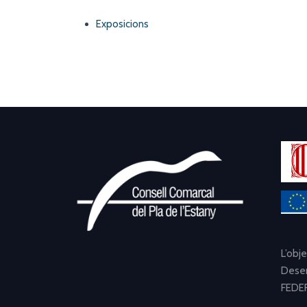
Exposicions
L’obj
Desen
FEDER