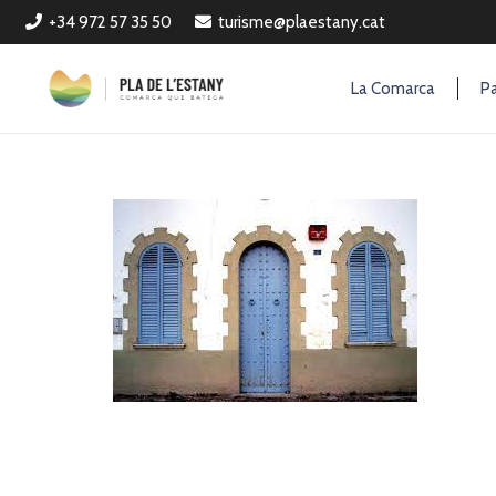
+34 972 57 35 50
turisme@plaestany.cat
La Comarca
Pa