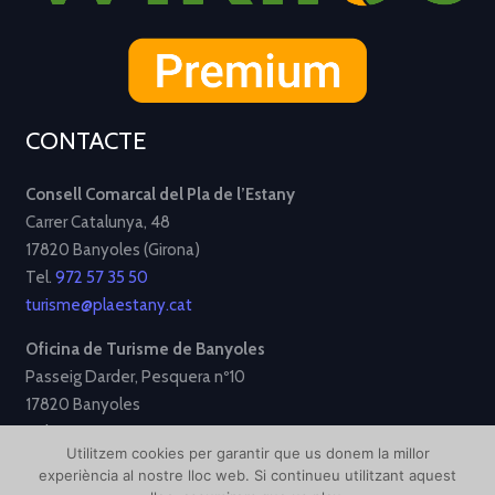
CONTACTE
Consell Comarcal del Pla de l’Estany
Carrer Catalunya, 48
17820 Banyoles (Girona)
Tel.
972 57 35 50
turisme@plaestany.cat
Oficina de Turisme de Banyoles
Passeig Darder, Pesquera nº10
17820 Banyoles
Tel.
972 58 34 70
Utilitzem cookies per garantir que us donem la millor
turisme@ajbanyoles.org
experiència al nostre lloc web. Si continueu utilitzant aquest