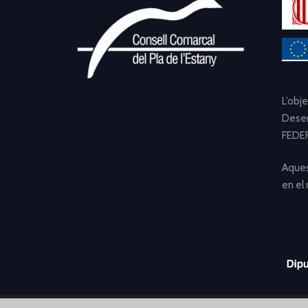
L’obj
Desen
FEDER
Aques
en el