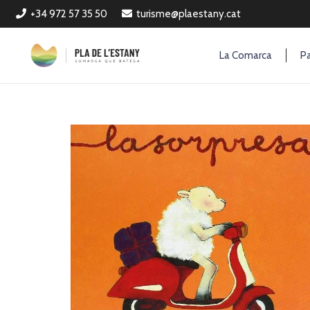
+34 972 57 35 50
turisme@plaestany.cat
La Comarca
Pa