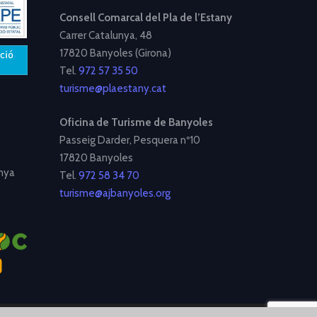
Consell Comarcal del Pla de l’Estany
Carrer Catalunya, 48
17820 Banyoles (Girona)
Tel.
972 57 35 50
turisme@plaestany.cat
Oficina de Turisme de Banyoles
Passeig Darder, Pesquera nº10
17820 Banyoles
nya
Tel.
972 58 34 70
turisme@ajbanyoles.org