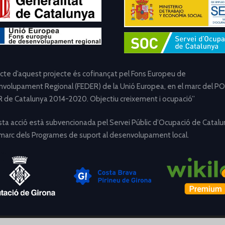
ecte d’aquest projecte és cofinançat pel Fons Europeu de
volupament Regional (FEDER) de la Unió Europea, en el marc del PO
 de Catalunya 2014-2020. Objectiu creixement i ocupació”
ta acció està subvencionada pel Servei Públic d’Ocupació de Catalu
 marc dels Programes de suport al desenvolupament local.
[Avís Legal]
[Política de Privacitat]
[Política de Cookies]