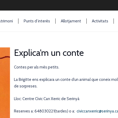
trimoni
Punts d’interès
Allotjament
Activitats
Explica’m un conte
Contes per als més petits.
La Brigitte ens explicara un conte d’un animal que coneix molt
de sorpreses.
Lloc: Centre Cívic Can Xerric de Serinyà
Reserves a: 648030221(tardes) o a:
civiccanxerric@serinya.c