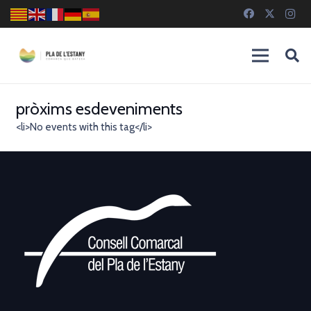
pròxims esdeveniments
<li>No events with this tag</li>