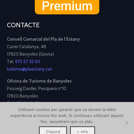
CONTACTE
Consell Comarcal del Pla de l’Estany
Carrer Catalunya, 48
17820 Banyoles (Girona)
Tel.
972 57 35 50
turisme@plaestany.cat
Oficina de Turisme de Banyoles
Passeig Darder, Pesquera nº10
17820 Banyoles
Tel.
972 58 34 70
Utilitzem cookies per garantir que us donem la millor
turisme@ajbanyoles.org
experiència al nostre lloc web. Si continueu utilitzant aquest
lloc, assumirem que us plau.
[Avís Legal]
[Política de Privacitat]
[Política de Cookies]
D'acord
+ info