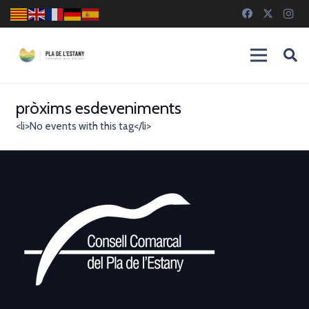
pròxims esdeveniments
<li>No events with this tag</li>