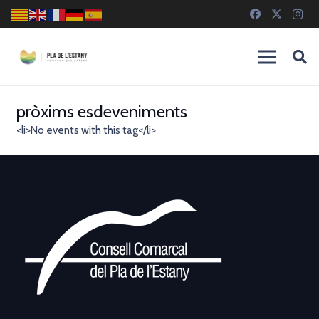
pròxims esdeveniments
<li>No events with this tag</li>