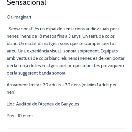
Sensacional
Cia Imaginart
“Sensacional” és un espai de sensacions audiovisuals per a
nenes i nens de 18 mesos fins a 3 anys. Un terra de color
blanc. Un esclat d’imatges i sons que s’escampen per tot
arreu. Una experiència visual i sonora sorprenent. Equipats
amb vestuari de color blanc, els nens i nenes es deixen portar
per la força de les imatges, pel joc que aquestes provoquen i
per la suggerent banda sonora.
Aforament limitat: 20 adults + 20 nens (màxim 1 adult per
nen)
Lloc: Auditori de l’Ateneu de Banyoles
Preu: 10 euros