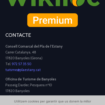
CONTACTE
Consell Comarcal del Pla de l’Estany
Carrer Catalunya, 48
17820 Banyoles (Girona)
Tel.
972 57 35 50
turisme@plaestany.cat
Oficina de Turisme de Banyoles
Passeig Darder, Pesquera nº10
17820 Banyoles
Tel.
972 58 34 70
Utilitzem cookies per garantir que us donem la millor
turisme@ajbanyoles.org