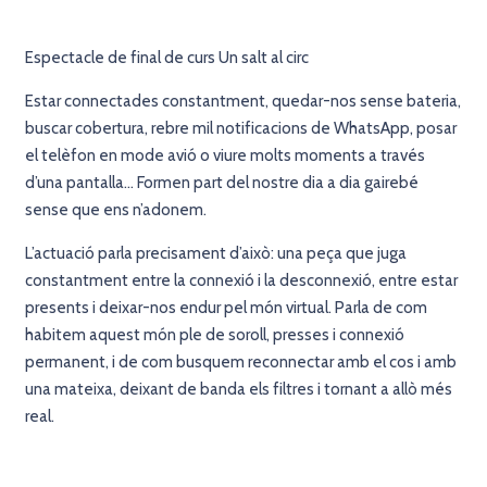
Espectacle de final de curs Un salt al circ
Estar connectades constantment, quedar-nos sense bateria,
buscar cobertura, rebre mil notificacions de WhatsApp, posar
el telèfon en mode avió o viure molts moments a través
d’una pantalla… Formen part del nostre dia a dia gairebé
sense que ens n’adonem.
L’actuació parla precisament d’això: una peça que juga
constantment entre la connexió i la desconnexió, entre estar
presents i deixar-nos endur pel món virtual. Parla de com
habitem aquest món ple de soroll, presses i connexió
permanent, i de com busquem reconnectar amb el cos i amb
una mateixa, deixant de banda els filtres i tornant a allò més
real.