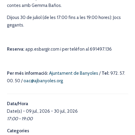
contes amb Gemma Baños.
Dijous 30 de juliol (de les 17:00 fins a les 19:00 hores):
Jocs
gegants.
Reserva:
app.esbargir.com i per telèfon al 691497.136
Per més informació:
Ajuntament de Banyoles
/
Tel:
972. 57.
00. 50 /
oac@ajbanyoles.org
Data/Hora
Date(s) - 09 jul., 2026 - 30 jul., 2026
17:00 - 19:00
Categories