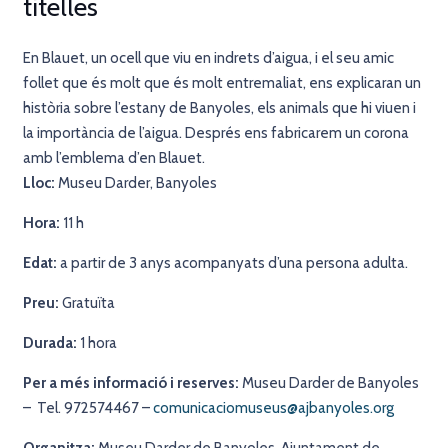
titelles
En Blauet, un ocell que viu en indrets d’aigua, i el seu amic
follet que és molt que és molt entremaliat, ens explicaran un
història sobre l’estany de Banyoles, els animals que hi viuen i
la importància de l’aigua. Després ens fabricarem un corona
amb l’emblema d’en Blauet.
Lloc:
Museu Darder, Banyoles
Hora:
11 h
Edat:
a partir de 3 anys acompanyats d’una persona adulta.
Preu:
Gratuïta
Durada:
1 hora
Per a més informació i reserv
es:
Museu Darder de Banyoles
– Tel. 972574467 –
comunicaciomuseus@ajbanyoles.org
Organitza:
Museu Darder de Banyoles, Ajuntament de