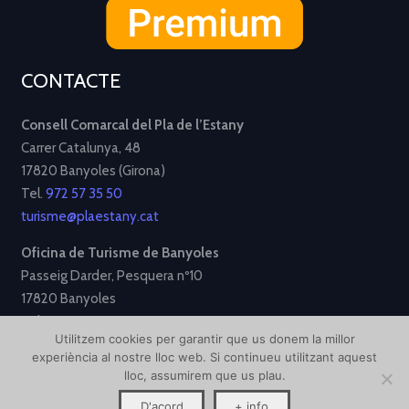
CONTACTE
Consell Comarcal del Pla de l’Estany
Carrer Catalunya, 48
17820 Banyoles (Girona)
Tel.
972 57 35 50
turisme@plaestany.cat
Oficina de Turisme de Banyoles
Passeig Darder, Pesquera nº10
17820 Banyoles
Tel.
972 58 34 70
Utilitzem cookies per garantir que us donem la millor
turisme@ajbanyoles.org
experiència al nostre lloc web. Si continueu utilitzant aquest
lloc, assumirem que us plau.
[Avís Legal]
[Política de Privacitat]
[Política de Cookies]
D'acord
+ info