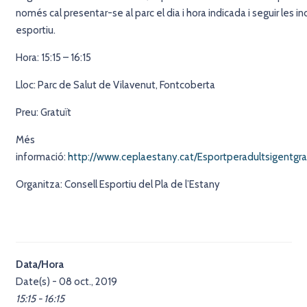
només cal presentar-se al parc el dia i hora indicada i seguir les in
esportiu.
Hora: 15:15 – 16:15
Lloc: Parc de Salut de Vilavenut, Fontcoberta
Preu: Gratuït
Més
informació:
http://www.ceplaestany.cat/Esportperadultsigentgr
Organitza: Consell Esportiu del Pla de l’Estany
Data/Hora
Date(s) - 08 oct., 2019
15:15 - 16:15