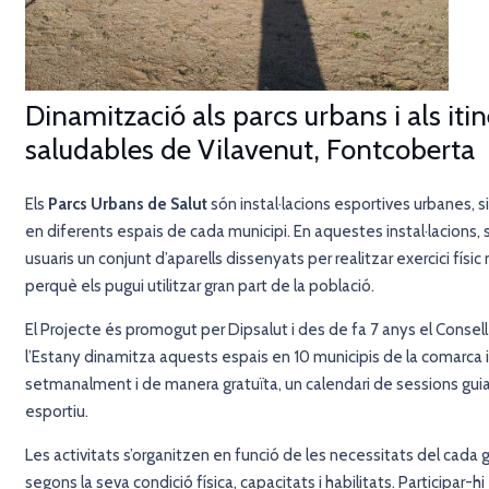
Dinamització als parcs urbans i als itin
saludables de Vilavenut, Fontcoberta
Els
Parcs Urbans de Salut
són instal·lacions esportives urbanes, situ
en diferents espais de cada municipi. En aquestes instal·lacions, s
usuaris un conjunt d’aparells dissenyats per realitzar exercici físi
perquè els pugui utilitzar gran part de la població.
El Projecte és promogut per Dipsalut i des de fa 7 anys el Consell
l’Estany
dinamitza aquests espais en 10 municipis de la comarca i
setmanalment i de manera gratuïta, un calendari de sessions gui
esportiu.
Les activitats s’organitzen en funció de les necessitats del cada g
segons la seva condició física, capacitats i habilitats. Participar-hi 