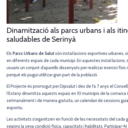
Dinamització als parcs urbans i als itin
saludables de Serinyà
Els
Parcs Urbans de Salut
són instal·lacions esportives urbanes, situ
en diferents espais de cada municipi. En aquestes instal·lacions, s
usuaris un conjunt d’aparells dissenyats per realitzar exercici físi
perquè els pugui utilitzar gran part de la població.
El Projecte és promogut per Dipsalut i des de fa 7 anys el Consell
l’Estany
dinamitza aquests espais en 10 municipis de la comarca i
setmanalment i de manera gratuïta, un calendari de sessions gui
esportiu.
Les activitats s’organitzen en funció de les necessitats del cada g
segons la seva condició física, capacitats i habilitats. Participar-hi 