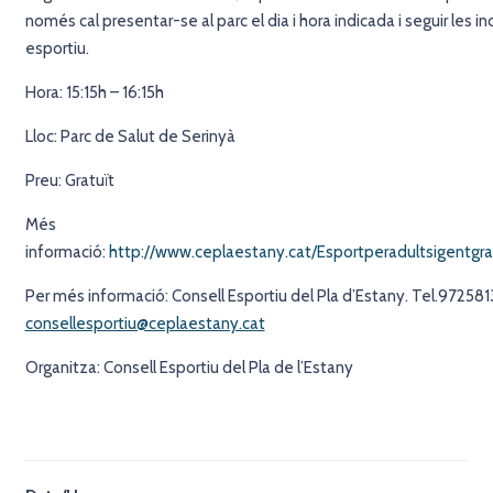
només cal presentar-se al parc el dia i hora indicada i seguir les in
esportiu.
Hora: 15:15h – 16:15h
Lloc: Parc de Salut de Serinyà
Preu: Gratuït
Més
informació:
http://www.ceplaestany.cat/Esportperadultsigentgr
Per més informació: Consell Esportiu del Pla d’Estany. Tel.972581
consellesportiu@ceplaestany.cat
Organitza: Consell Esportiu del Pla de l’Estany