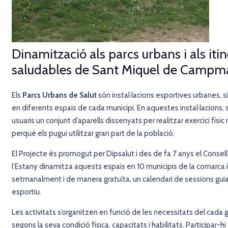
Dinamització als parcs urbans i als itin
saludables de Sant Miquel de Campm
Els
Parcs Urbans de Salut
són instal·lacions esportives urbanes, situ
en diferents espais de cada municipi. En aquestes instal·lacions, s
usuaris un conjunt d’aparells dissenyats per realitzar exercici físi
perquè els pugui utilitzar gran part de la població.
El Projecte és promogut per Dipsalut i des de fa 7 anys el Consell
l’Estany
dinamitza aquests espais en 10 municipis de la comarca i
setmanalment i de manera gratuïta, un calendari de sessions gui
esportiu.
Les activitats s’organitzen en funció de les necessitats del cada g
segons la seva condició física, capacitats i habilitats. Participar-hi 