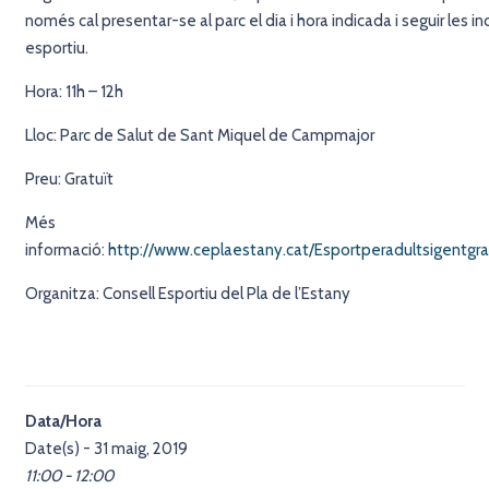
només cal presentar-se al parc el dia i hora indicada i seguir les in
esportiu.
Hora: 11h – 12h
Lloc: Parc de Salut de Sant Miquel de Campmajor
Preu: Gratuït
Més
informació:
http://www.ceplaestany.cat/Esportperadultsigentgr
Organitza: Consell Esportiu del Pla de l’Estany
Data/Hora
Date(s) - 31 maig, 2019
11:00 - 12:00