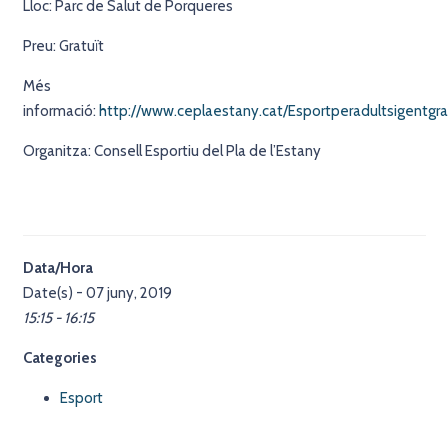
Lloc: Parc de Salut de Porqueres
Preu: Gratuït
Més
informació:
http://www.ceplaestany.cat/Esportperadultsigentgr
Organitza: Consell Esportiu del Pla de l’Estany
Data/Hora
Date(s) - 07 juny, 2019
15:15 - 16:15
Categories
Esport