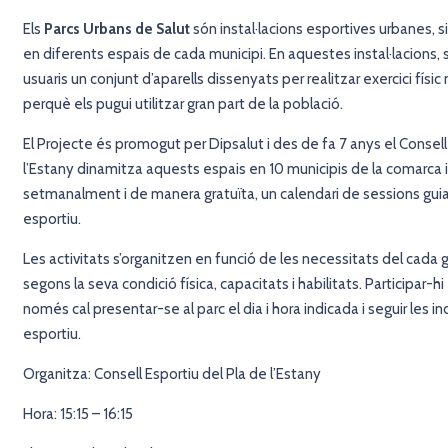
Els
Parcs Urbans de Salut
són instal·lacions esportives urbanes, situ
en diferents espais de cada municipi. En aquestes instal·lacions, s
usuaris un conjunt d’aparells dissenyats per realitzar exercici físi
perquè els pugui utilitzar gran part de la població.
El Projecte és promogut per Dipsalut i des de fa 7 anys el Consell
l’Estany
dinamitza aquests espais en 10 municipis de la comarca i
setmanalment i de manera gratuïta, un calendari de sessions gui
esportiu.
Les activitats s’organitzen en funció de les necessitats del cada g
segons la seva condició física, capacitats i habilitats. Participar-hi 
només cal presentar-se al parc el dia i hora indicada i seguir les in
esportiu.
Organitza: Consell Esportiu del Pla de l’Estany
Hora: 15:15 – 16:15