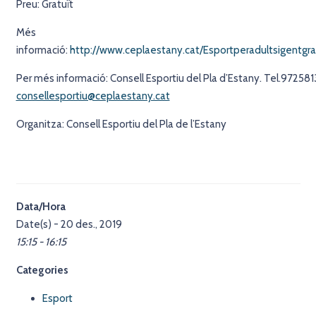
Preu: Gratuït
Més
informació:
http://www.ceplaestany.cat/Esportperadultsigentgr
Per més informació: Consell Esportiu del Pla d’Estany. Tel.972581
consellesportiu@ceplaestany.cat
Organitza: Consell Esportiu del Pla de l’Estany
Data/Hora
Date(s) - 20 des., 2019
15:15 - 16:15
Categories
Esport