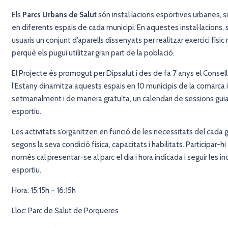
Els
Parcs Urbans de Salut
són instal·lacions esportives urbanes, situ
en diferents espais de cada municipi. En aquestes instal·lacions, s
usuaris un conjunt d’aparells dissenyats per realitzar exercici físi
perquè els pugui utilitzar gran part de la població.
El Projecte és promogut per Dipsalut i des de fa 7 anys el Consell
l’Estany
dinamitza aquests espais en 10 municipis de la comarca i
setmanalment i de manera gratuïta, un calendari de sessions gui
esportiu.
Les activitats s’organitzen en funció de les necessitats del cada g
segons la seva condició física, capacitats i habilitats. Participar-hi 
només cal presentar-se al parc el dia i hora indicada i seguir les in
esportiu.
Hora: 15:15h – 16:15h
Lloc: Parc de Salut de Porqueres