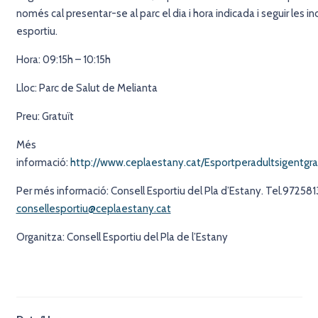
només cal presentar-se al parc el dia i hora indicada i seguir les in
esportiu.
Hora: 09:15h – 10:15h
Lloc: Parc de Salut de Melianta
Preu: Gratuït
Més
informació:
http://www.ceplaestany.cat/Esportperadultsigentgr
Per més informació: Consell Esportiu del Pla d’Estany. Tel.972581
consellesportiu@ceplaestany.cat
Organitza: Consell Esportiu del Pla de l’Estany