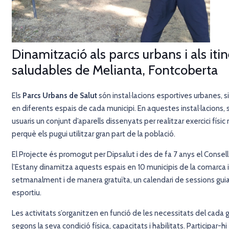
Dinamització als parcs urbans i als itin
saludables de Melianta, Fontcoberta
Els
Parcs Urbans de Salut
són instal·lacions esportives urbanes, situ
en diferents espais de cada municipi. En aquestes instal·lacions, s
usuaris un conjunt d’aparells dissenyats per realitzar exercici físi
perquè els pugui utilitzar gran part de la població.
El Projecte és promogut per Dipsalut i des de fa 7 anys el Consell
l’Estany
dinamitza aquests espais en 10 municipis de la comarca i
setmanalment i de manera gratuïta, un calendari de sessions gui
esportiu.
Les activitats s’organitzen en funció de les necessitats del cada g
segons la seva condició física, capacitats i habilitats. Participar-hi 