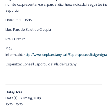
només cal presentar-se al parc el dia i hora indicada i seguir les in
esportiu.
Hora: 15:15 – 16:15
Lloc: Parc de Salut de Crespià
Preu: Gratuït
Més
informació:
http://www.ceplaestany.cat/Esportperadultsigentgr
Organitza: Consell Esportiu del Pla de l’Estany
Data/Hora
Date(s) - 21 maig, 2019
15:15 - 16:15