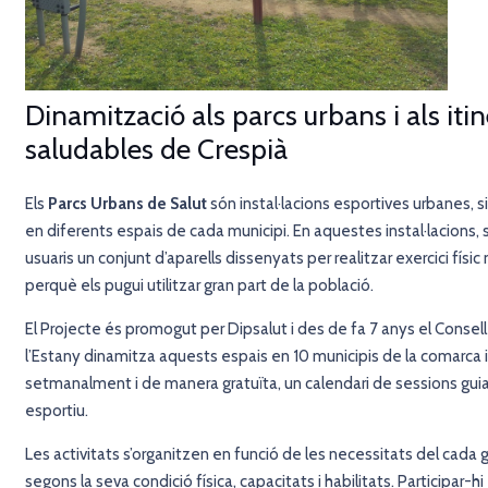
Dinamització als parcs urbans i als itin
saludables de Crespià
Els
Parcs Urbans de Salut
són instal·lacions esportives urbanes, situ
en diferents espais de cada municipi. En aquestes instal·lacions, s
usuaris un conjunt d’aparells dissenyats per realitzar exercici físi
perquè els pugui utilitzar gran part de la població.
El Projecte és promogut per Dipsalut i des de fa 7 anys el Consell
l’Estany
dinamitza aquests espais en 10 municipis de la comarca i
setmanalment i de manera gratuïta, un calendari de sessions gui
esportiu.
Les activitats s’organitzen en funció de les necessitats del cada g
segons la seva condició física, capacitats i habilitats. Participar-hi 