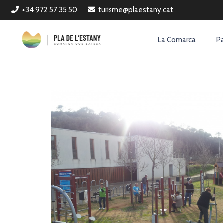
+34 972 57 35 50
turisme@plaestany.cat
La Comarca
Pa