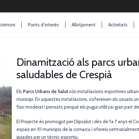
trimoni
Punts d’interès
Allotjament
Activitats
Dinamització als parcs urbans
saludables de Crespià
Els
Parcs Urbans de Salut
són instal·lacions esportives urbanes
municipi. En aquestes instal·lacions, s’ofereixen als usuaris un
físic moderat i pensats perquè els pugui utilitzar gran part de
El Projecte és promogut per Dipsalut i des de fa 7 anys el Con
espais en 10 municipis de la comarca i ofereix setmanalment 
guiades per un tècnic esportiu.