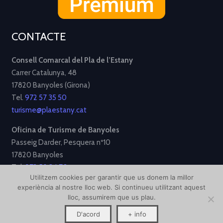
CONTACTE
Consell Comarcal del Pla de l’Estany
Carrer Catalunya, 48
17820 Banyoles (Girona)
Tel.
972 57 35 50
turisme@plaestany.cat
Oficina de Turisme de Banyoles
Passeig Darder, Pesquera nº10
17820 Banyoles
Tel.
972 58 34 70
Utilitzem cookies per garantir que us donem la millor
turisme@ajbanyoles.org
experiència al nostre lloc web. Si continueu utilitzant aquest
lloc, assumirem que us plau.
[Avís Legal]
[Política de Privacitat]
[Política de Cookies]
D'acord
+ info
Disseny i desenvolupament per
Creative Corner