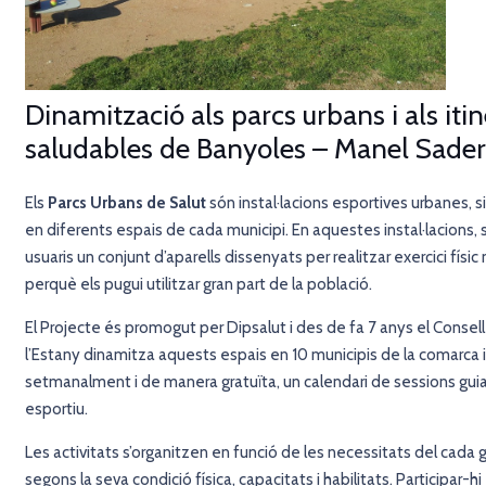
Dinamització als parcs urbans i als itin
saludables de Banyoles – Manel Sader
Els
Parcs Urbans de Salut
són instal·lacions esportives urbanes, situ
en diferents espais de cada municipi. En aquestes instal·lacions, s
usuaris un conjunt d’aparells dissenyats per realitzar exercici físi
perquè els pugui utilitzar gran part de la població.
El Projecte és promogut per Dipsalut i des de fa 7 anys el Consell
l’Estany
dinamitza aquests espais en 10 municipis de la comarca i
setmanalment i de manera gratuïta, un calendari de sessions gui
esportiu.
Les activitats s’organitzen en funció de les necessitats del cada g
segons la seva condició física, capacitats i habilitats. Participar-hi 