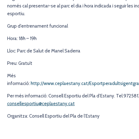
només cal presentar-se al parc el dia i hora indicada i seguir les in
esportiu.
Grup d’entrenament funcional
Hora: 18h – 19h
Lloc: Parc de Salut de Manel Saderra
Preu: Gratuït
Més
informació:
http://www.ceplaestany.cat/Esportperadultsigentgr
Per més informació: Consell Esportiu del Pla d’Estany. Tel.972581
consellesportiu@ceplaestany.cat
Organitza: Consell Esportiu del Pla de l’Estany