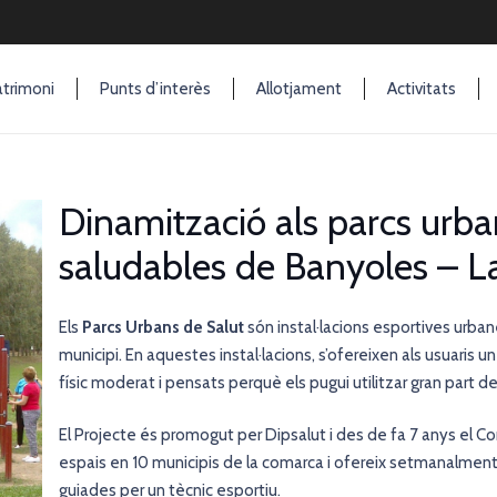
trimoni
Punts d’interès
Allotjament
Activitats
Dinamització als parcs urbans
saludables de Banyoles – L
Els
Parcs Urbans de Salut
són instal·lacions esportives urbanes
municipi. En aquestes instal·lacions, s’ofereixen als usuaris un
físic moderat i pensats perquè els pugui utilitzar gran part de
El Projecte és promogut per Dipsalut i des de fa 7 anys el Con
espais en 10 municipis de la comarca i ofereix setmanalment 
guiades per un tècnic esportiu.