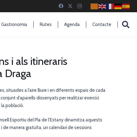
Gastronomia
Rutes
Agenda
Contacte
 i als itineraris
a Draga
, situades a l’aire lliure i en diferents espais de cada
 conjunt d’aparells dissenyats per realitzar exercici
 la població.
sell Esportiu del Pla de l’Estany
dinamitza aquests
i de manera gratuïta, un calendari de sessions