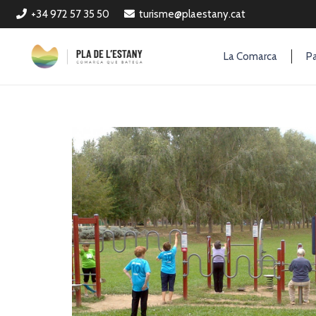
+34 972 57 35 50
turisme@plaestany.cat
La Comarca
Pa